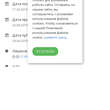
cookies для улучшения
Дата поступления статьи в редакцию
работы сайта. Оставаясь на
нашем сайте, вы
17.04.2019
соглашаетесь с условиями
использования файлов
Дата принятия статьи в печать
cookies. Чтобы ознакомиться
26.04.2019
с нашей Политикой
использования файлов
Дата публикации статьи
cookie,
нажмите здесь
.
29.04.2019
Лицензия
Я СОГЛАСЕН
CC BY 4.0
JATS
https://eduherald.ru/jats.19616.xml
Свидетельство о публикации