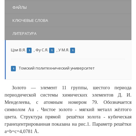
ФАЙЛЫ
КЛЮЧЕВЫЕ СЛОВА
ЛИТЕРАТУРА
Цзи В.Я.
,
Фу С.Я.
,
У М.Я.
1
1
1
Томский политехнический университет
1
Золото — элемент 11 группы, шестого периода
периодической системы химических элементов Д. И.
Менделеева, с атомным номером 79. Обозначается
символом Au . Чистое золото - мягкий металл жёлтого
цвета. Структура прямой решётки золота - кубическая
гранецентрированная показана на рис.1. Параметр решётки
а=b=c=4,0781 Å.