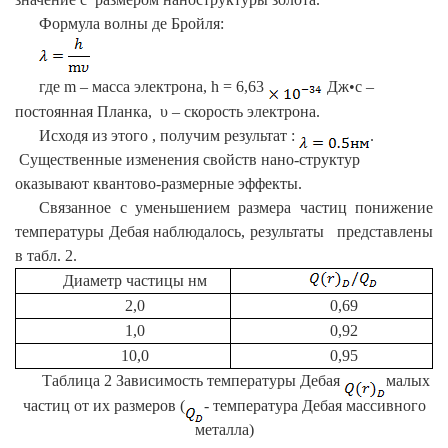
Формула волны де Бройля:
где
m – масса электрона, h = 6,63
Дж•с –
постоянная Планка, υ
– скорость электрона.
Исходя из этого , получим результат :
.
Существенные изменения свойств нано-структур
оказывают квантово-размерные эффекты.
Связанное с уменьшением размера частиц понижение
температуры Дебая наблюдалось, результаты представлены
в табл. 2.
Диаметр частицы нм
2,0
0,69
1,0
0,92
10,0
0,95
Таблица 2 Зависимость температуры Дебая
малых
частиц от их размеров (
- температура Дебая массивного
металла)