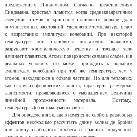
предложенных Линдеманом. Согласно представлениям
Линдемана, кристалл плавится, когда среднеквадратичное
смещение атомов в кристалле становится больше доли
внутриатомных расстояний. Увеличение температуры ведет
к возрастанию амплитуды колебаний.
При некоторой
температуре они становятся достаточно большими,
разрушают кристаллическую решетку и твердое тело
начинает плавиться. Атомы поверхности связаны слабее, и в
реальных условиях это может приводить к большим
амплитудам колебаний при той же температуре, чем у
атомов, находящихся в объеме частицы. Но для тепловых,
как и других физических свойств, характерны размерные
зависимости, проявляющиеся с уменьшением величины
линейной протяженности материала.
Поэтому,
температура Дебая тоже уменьшается.
Для определения вклада в изменение свойств размерных
эффектов необходимо рассчитать длину волны де Бройля
или длину свободного пробега и сравнить полученное
значение с размером наноструктуры золота.