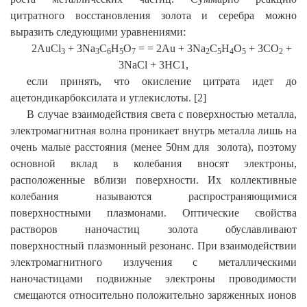
цитратного восстановления золота и серебра можно
выразить следующими уравнениями:
2
А
u
С
l
+ 3Na
C
H
O
= = 2Au + 3Na
C
H
O
+ 3CO
+
3
3
6
5
7
2
5
4
5
2
3NaCl + 3HC1,
если принять, что окисление цитрата идет до
ацетондикарбоксилата и углекислоты. [2]
В случае взаимодействия света с поверхностью металла,
электромагнитная волна проникает внутрь металла лишь на
очень малые расстояния (менее 50нм для золота), поэтому
основной вклад в колебания вносят электроны,
расположенные вблизи поверхности. Их коллективные
колебания называются распространяющимися
поверхностными плазмонами. Оптические свойства
растворов наночастиц золота обуславливают
поверхностный плазмонный резонанс. При взаимодействии
электромагнитного излучения с металлическими
наночастицами подвижные электроны проводимости
смещаются относительно положительно заряженных ионов