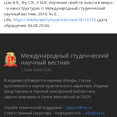
Цзи В.Я., Фу С.Я., У М.Я. Изучение свойств золота в микро
- и наноструктурах // Международный студенческий
научный вестник. 2016. № 6. ;
URL:
https://eduherald.ru/ru/article/view?id=16753
(дата
обращения: 06.08.2026).
Международный студенческий
научный вестник
| ISSN 2409-529X
В издании публикуются научные обзоры, статьи
проблемного и научно-практического характера. Издание
представлено в Научной электронной библиотеке,
зарегистрировано в Centre International de l'ISSN.
Служба технической поддержки –
support@rae.ru
Ответственный секретарь - Нефедова Н.И. –
edu@rae.ru