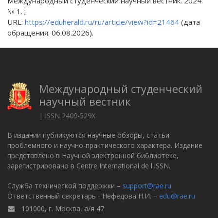
Международный студенческий научный вестник. 2024.
№ 1. ;
URL:
https://eduherald.ru/ru/article/view?id=21464
(дата
обращения: 06.08.2026).
Международный студенческий
научный вестник
| ISSN 2409-529X
В издании публикуются научные обзоры, статьи
проблемного и научно-практического характера. Издание
представлено в Научной электронной библиотеке,
зарегистрировано в Centre International de l'ISSN.
Служба технической поддержки –
support@rae.ru
Ответственный секретарь - Нефедова Н.И. –
edu@rae.ru
101000, г. Москва, а/я 47