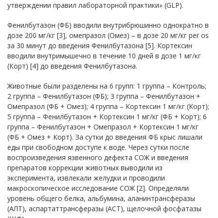
утверждении правил лабораторной практики» (GLP).
Фенилбутазон (ФБ) вводили внутрибрюшинно однократно в
дозе 200 мг/кг [3], омепразол (Омез) – в дозе 20 мг/кг per os
за 30 минут до введения Фенилбутазона [5]. Кортексин
вводили внутримышечно в течение 10 дней в дозе 1 мг/кг
(Корт) [4] до введения Фенилбутазона.
Животные были разделены на 6 групп: 1 группа – Контроль;
2 группа – Фенилбутазон (ФБ); 3 группа – Фенилбутазон +
Омепразол (ФБ + Омез); 4 группа – Кортексин 1 мг/кг (Корт);
5 группа – Фенилбутазон + Кортексин 1 мг/кг (ФБ + Корт); 6
группа – Фенилбутазон + Омепразол + Кортексин 1 мг/кг
(ФБ + Омез + Корт). За сутки до введения ФБ крыс лишали
еды при свободном доступе к воде. Через сутки после
воспроизведения язвенного дефекта СОЖ и введения
препаратов коррекции животных выводили из
эксперимента, извлекали желудки и проводили
макроскопическое исследование СОЖ [2]. Определяли
уровень общего белка, альбумина, аланинтрансферазы
(АЛТ), аспартаттрансферазы (АСТ), щелочной фосфатазы