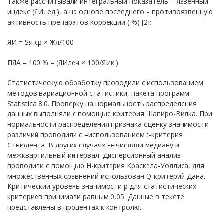
Также рассчитывали интегральный показатель – язвенный
индекс (ЯИ, ед.), а на основе последнего – противоязвенную
активность препаратов коррекции ( %) [2]:
ЯИ = Sя ср × Жя/100
ПЯА = 100 % – (ЯИлеч × 100/ЯИк.)
Статистическую обработку проводили с использованием
методов вариационной статистики, пакета программ
Statistica 8.0. Проверку на нормальность распределения
данных выполняли с помощью критерия Шапиро-Вилка. При
нормальности распределения признака оценку значимости
различий проводили с =использованием t-критерия
Стьюдента. В других случаях вычисляли медиану и
межквартильный интервал. Дисперсионный анализ
проводили с помощью Н-критерия Краскела-Уоллиса, для
множественных сравнений использован Q-критерий Дана.
Критический уровень значимости р для статистических
критериев принимали равным 0,05. Данные в тексте
представлены в процентах к контролю.