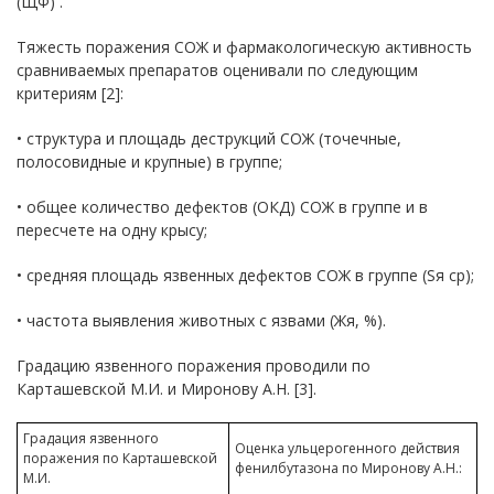
(ЩФ) .
Тяжесть поражения СОЖ и фармакологическую активность
сравниваемых препаратов оценивали по следующим
критериям [2]:
• структура и площадь деструкций СОЖ (точечные,
полосовидные и крупные) в группе;
• общее количество дефектов (ОКД) СОЖ в группе и в
пересчете на одну крысу;
• средняя площадь язвенных дефектов СОЖ в группе (Sя ср);
• частота выявления животных с язвами (Жя, %).
Градацию язвенного поражения проводили по
Карташевской М.И. и Миронову А.Н. [3].
Градация язвенного
Оценка ульцерогенного действия
поражения по Карташевской
фенилбутазона по Миронову А.Н.:
М.И.