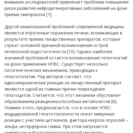
внимание исследователей привлекает проблема повышения
риска развития нейродегенеративных заболеваний на фоне
приема омепразола [7].
Другой немаловажной проблемой современной медицины
являются ятрогенные поражения печени, возникающие в
результате приема лекарственных препаратов, которые
служат основной причиной возникновения острой
печеночной недостаточности [10]. Однако наиболее
значимой проблемой остается возникновение гепатопатий
на фоне применения НПВС. Существует несколько
патогенетических механизмов, приводящих к
гепатотопатии. Ряд авторов считают, что
идиосинкразические реакции на лекарственный препарат
являются одной из главных причин повреждения
гепатоцитов. Считается, что этот механизм обусловлен
образованием реакционноспособных метаболитов [6].
Помимо этого, предполагается, что в основе НПВС-
индуцированной гепатотоксичности лежат иммунные
реакции с участием цитокинов, фактора некроза опухолей –
альфа, интерферона гаммa. При этом запускается
универсальный патофизиологический механизм