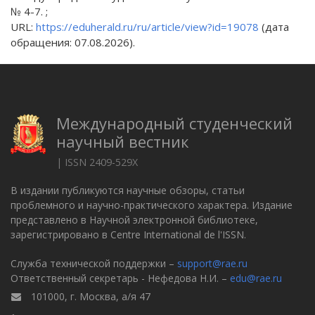
№ 4-7. ;
URL:
https://eduherald.ru/ru/article/view?id=19078
(дата
обращения: 07.08.2026).
Международный студенческий
научный вестник
| ISSN 2409-529X
В издании публикуются научные обзоры, статьи
проблемного и научно-практического характера. Издание
представлено в Научной электронной библиотеке,
зарегистрировано в Centre International de l'ISSN.
Служба технической поддержки –
support@rae.ru
Ответственный секретарь - Нефедова Н.И. –
edu@rae.ru
101000, г. Москва, а/я 47