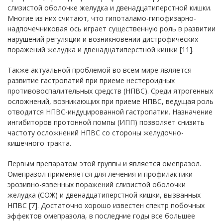
слизистой оболочке желудка и двенадцатиперстной кишки.
Многие из них считают, что гипоталамо-гипофизарно-
надпочечниковая ось играет существенную роль в развитии
нарушений регуляции и возникновении дистрофических
поражений желудка и двенадцатиперстной кишки [11].
Также актуальной проблемой во всем мире является
развитие гастропатий при приеме нестероидных
противовоспалительных средств (НПВС). Среди ятрогенных
осложнений, возникающих при приеме НПВС, ведущая роль
отводится НПВС-индуцированной гастропатии. Назначение
ингибиторов протонной помпы (ИПП) позволяет снизить
частоту осложнений НПВС со стороны желудочно-
кишечного тракта.
Первым препаратом этой группы и является омепразол.
Омепразол применяется для лечения и профилактики
эрозивно-язвенных поражений слизистой оболочки
желудка (СОЖ) и двенадцатиперстной кишки, вызванных
НПВС [7]. Достаточно хорошо известен спектр побочных
эффектов омепразола, в последние годы все большее