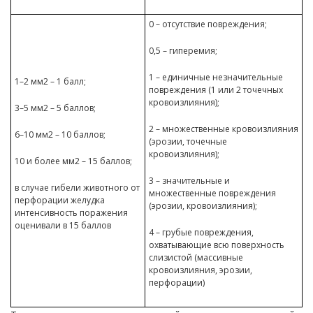
0 – отсутствие повреждения;
0,5 – гиперемия;
1 – единичные незначительные
1–2 мм2 – 1 балл;
повреждения (1 или 2 точечных
кровоизлияния);
3–5 мм2 – 5 баллов;
2 – множественные кровоизлияния
6–10 мм2 – 10 баллов;
(эрозии, точечные
кровоизлияния);
10 и более мм2 – 15 баллов;
3 – значительные и
в случае гибели животного от
множественные повреждения
перфорации желудка
(эрозии, кровоизлияния);
интенсивность поражения
оценивали в 15 баллов
4 – грубые повреждения,
охватывающие всю поверхность
слизистой (массивные
кровоизлияния, эрозии,
перфорации)