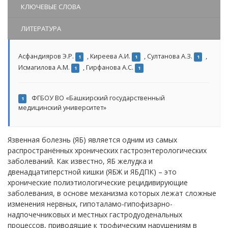
КЛЮЧЕВЫЕ СЛОВА
ЛИТЕРАТУРА
Асфандияров Э.Р.
,
Киреева А.И.
,
Султанова А.З.
,
1
1
1
Исмагилова А.М.
,
Гирфанова А.С.
1
1
ФГБОУ ВО «Башкирский государственный
1
медицинский университет»
Язвенная болезнь (ЯБ) является одним из самых
распространённых хронических гастроэнтерологических
заболеваний. Как известно, ЯБ желудка и
двенадцатиперстной кишки (ЯБЖ и ЯБДПК) – это
хронические полиэтиологические рецидивирующие
заболевания, в основе механизма которых лежат сложные
изменения нервных, гипоталамо-гипофизарно-
надпочечниковых и местных гастродуоденальных
процессов, приводящие к трофическим нарушениям в