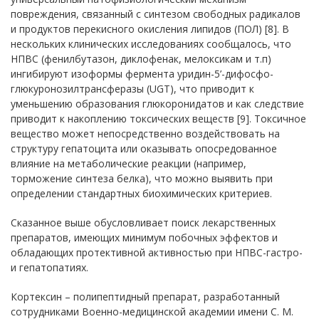
повреждения, связанный с синтезом свободных радикалов
и продуктов перекисного окисления липидов (ПОЛ) [8]. В
нескольких клинических исследованиях сообщалось, что
НПВС (фенилбутазон, диклофенак, мелоксикам и т.п)
ингибируют изоформы фермента уридин-5’-дифосфо-
глюкуронозилтрансферазы (UGT), что приводит к
уменьшению образования глюкоронидатов и как следствие
приводит к накоплению токсических веществ [9]. Токсичное
вещество может непосредственно воздействовать на
структуру гепатоцита или оказывать опосредованное
влияние на метаболические реакции (например,
торможение синтеза белка), что можно выявить при
определении стандартных биохимических критериев.
Сказанное выше обусловливает поиск лекарственных
препаратов, имеющих минимум побочных эффектов и
обладающих протективной активностью при НПВС-гастро-
и гепатопатиях.
Кортексин – полипептидный препарат, разработанный
сотрудниками Военно-медицинской академии имени С. М.