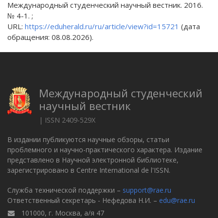
Международный студенческий научный вестник. 2016.
№ 4-1. ;
URL:
https://eduherald.ru/ru/article/view?id=15721
(дата
обращения: 08.08.2026).
Международный студенческий
научный вестник
| ISSN 2409-529X
В издании публикуются научные обзоры, статьи
проблемного и научно-практического характера. Издание
представлено в Научной электронной библиотеке,
зарегистрировано в Centre International de l'ISSN.
Служба технической поддержки –
support@rae.ru
Ответственный секретарь - Нефедова Н.И. –
edu@rae.ru
101000, г. Москва, а/я 47