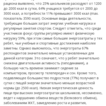
рациона выявлено, что 25% школьников расходуют от 1200
до 2000 ккал в сутки, 64% учащихся требуется от 2000 до
3000 ккал, а потребности 11% превышают 3000 ккал (max.
показатель 3590 ккал). Основные виды деятельности,
требующие больших затрат энергии: учебная нагрузка и
регулярные занятия спортом. Следует отметить, что среди
участников фокус-группы регулярно имеют физическую
нагрузку 59%, при этом самые большие энергозатраты у тех
ребят, чьи учебные и спортивные достижения наиболее
заметны. Однако выяснилось, что энерготраты 67%
респондентов значительно меньше установленных для
данной категории. Это означает, что у ребят значительно
снижена двигательная активность (гиподинамия), а
большую часть времени занимает сидение за
компьютером, просмотр телепередач и сон. Кроме того,
подавляющее большинство подростков (77%) получают в
сутки с пищей энергии значительно меньше возрастной
нормы (до 2500 ккал). Низкая энергетическая ценность
пищи при высоких энергозатратах школьников, несомненно,
ведет к нарушению обмена веществ (белкового обмена),
заболеваниям ЖКТ, замедлению роста и развития,